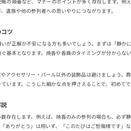
葬儀で守るべき香典マナーの基本と注意点
記帳の順番など、マナーのポイントが多く存在します。例
が、遺族や他の参列者への思いやりにつながります。
香典の渡し方と焼香の作法を分かりやすく解説
焼香のみ参列する場合の葬儀マナーのポイント
のコツ
葬儀マナー香典の一般的なタブーと対応法
葬儀での焼香マナーを実践する心構え
舞いが正解か不安になる方も多いでしょう。まずは「静か
防ぐ基本となります。焼香や香典のタイミングが分からな
実際の葬儀で守るべきNG行動と許容範囲
葬儀で避けたいNG行動とその理由を理解する
粧やアクセサリー・パール以外の装飾品は避けましょう。
会場での私語やスマホ利用がNGな理由と対策
お問い合わせはこちら
お問い合わせはこちら
きています。こうした細かな点を押さえることで、初めてで
葬儀にふさわしい表情や態度のポイント解説
参列者の立場ごとに気をつける葬儀マナー紹介
解説
控えるべき葬儀のマナー違反行動の具体例
多数存在します。例えば、焼香のみの参列の場合も、必ず
穏やかな気持ちで臨むための葬儀エチケット極意
て「ありがとう」は用いず、「このたびはご愁傷様です」な
短時間で身につく安心の葬儀エチケットまとめ