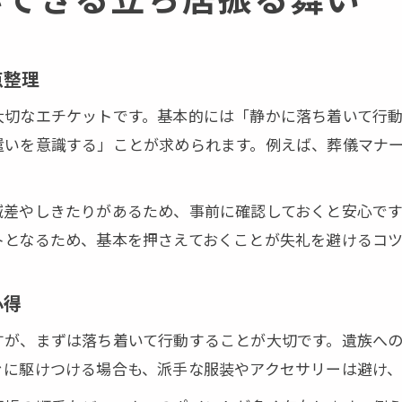
葬儀で避けたい言葉と適切な挨拶表現の選び方
「ありがとう」を葬儀で使わない理由と対応例
点整理
「大変でしたね」と言われた際の返答マナー
心を伝える葬儀の言葉選びと気配りポイント
大切なエチケットです。基本的には「静かに落ち着いて行
遣いを意識する」ことが求められます。例えば、葬儀マナ
忌み言葉を避けた葬儀マナーの実践ポイント
服装やアクセサリーの注意点を短時間で整理
域差やしきたりがあるため、事前に確認しておくと安心で
葬儀でふさわしい服装とNGアイテムの見極め方
トとなるため、基本を押さえておくことが失礼を避けるコツ
お葬式メイクマナーとアクセサリーの基本注意点
パールは葬儀で身につけてもよいのか解説
心得
葬式服装選びで迷わないポイントと注意点
すが、まずは落ち着いて行動することが大切です。遺族へ
男女別葬儀服装マナーの押さえるべき基本
ぐに駆けつける場合も、派手な服装やアクセサリーは避け
香典や焼香マナーを通じた失礼回避のコツ