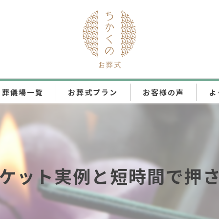
葬儀場一覧
お葬式プラン
お客様の声
よ
ちかくの直葬
ちかくの火葬式
ケット実例と短時間で押
ちかくの一日葬
ちかくの家族葬
ちかくの一般葬