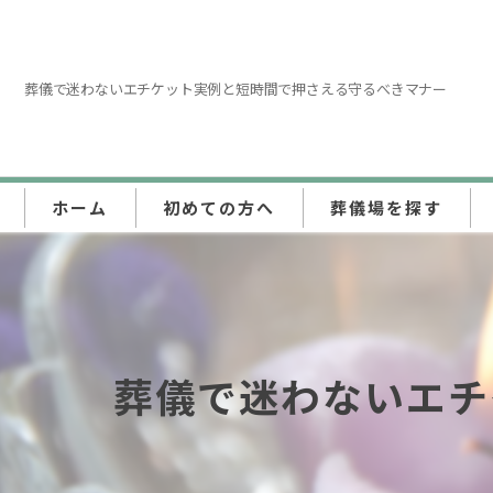
葬儀で迷わないエチケット実例と短時間で押さえる守るべきマナー
ホーム
初めての方へ
葬儀場を探す
東京都
埼玉県
葬儀で迷わないエチ
神奈川県
千葉県
群馬県