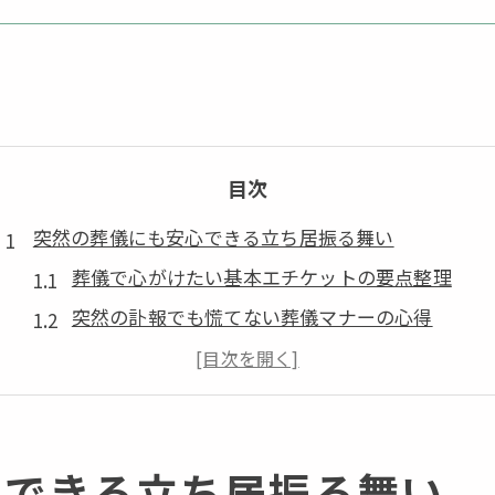
目次
突然の葬儀にも安心できる立ち居振る舞い
葬儀で心がけたい基本エチケットの要点整理
突然の訃報でも慌てない葬儀マナーの心得
初めての葬儀で失敗しない振る舞い方のコツ
参列時に注意すべき葬儀の暗黙ルール解説
葬儀参列の流れに沿った立ち居振る舞いの基本
心できる立ち居振る舞い
挨拶や言葉選びで迷わない葬儀マナー実践法