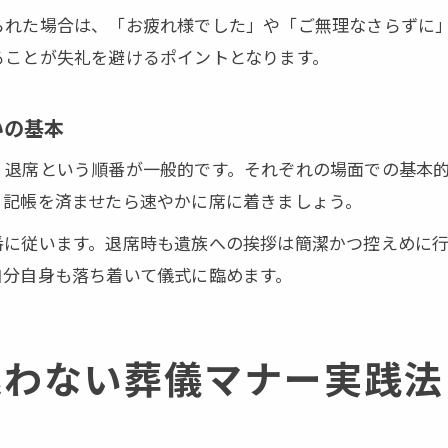
気持ちを整え葬儀に臨むための心構えと実践法
られた場合は、「お疲れ様でした」や「ご無理なさらずに
ることが失礼を避けるポイントとなります。
葬儀で失礼なく振る舞うためのチェックリスト
参列前に確認したい葬儀マナーとエチケット要点
いの基本
経験者が語る穏やかに葬儀を迎える心得
・退席という順番が一般的です。それぞれの場面での基本
、記帳を済ませたら速やかに席に着きましょう。
番に従います。退席時も遺族への挨拶は簡潔かつ控えめに
自分自身も落ち着いて儀式に臨めます。
迷わない葬儀マナー実践法