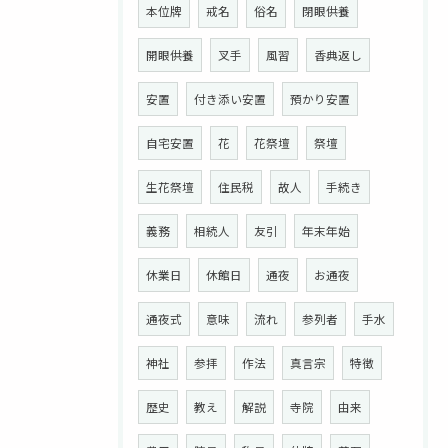
本位牌
戒名
俗名
閉眼供養
開眼供養
叉手
風習
香典返し
安置
付き添い安置
預かり安置
自宅安置
花
花祭壇
祭壇
生花祭壇
住民税
故人
手続き
義務
相続人
友引
年末年始
休業日
休館日
通夜
お通夜
通夜式
意味
流れ
参列者
手水
神社
参拝
作法
真言宗
特徴
お問い合わせはこちら
歴史
教え
解説
寺院
由来