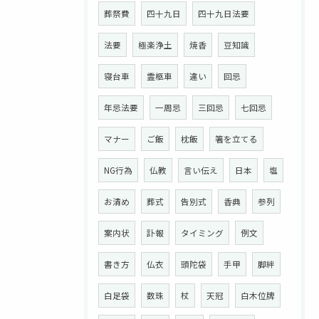
葬祭費
四十九日
四十九日法要
法要
極楽浄土
焼香
豆知識
寝台車
霊柩車
違い
回忌
年忌法要
一周忌
三回忌
七回忌
マナー
ご飯
枕飯
箸を立てる
NG行為
仏教
言い伝え
日本
塩
お清め
葬式
告別式
香典
参列
案内状
訃報
タイミング
例文
書き方
仏衣
頭陀袋
手甲
脚絆
白足袋
数珠
杖
天冠
白木位牌