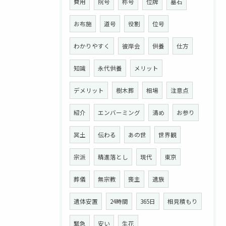
費用
院号
称号
位牌
墓石
お布施
道号
役割
位号
わかりやすく
彼岸会
供養
仕方
知識
永代供養
メリット
デメリット
樹木葬
相場
注意点
紹介
エンバーミング
清め
お参り
冥土
伝わる
あの世
世界観
宗派
精進落とし
現代
東京
葬儀
無宗教
喪主
遺族
遺体安置
24時間
365日
相見積もり
緊急
安い
生花