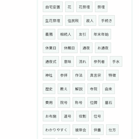
自宅安置
花
花祭壇
祭壇
生花祭壇
住民税
故人
手続き
義務
相続人
友引
年末年始
休業日
休館日
通夜
お通夜
通夜式
意味
流れ
参列者
手水
神社
参拝
作法
真言宗
特徴
歴史
教え
解説
寺院
由来
お問い合わせはこちら
費用
院号
称号
位牌
墓石
お布施
道号
役割
位号
わかりやすく
彼岸会
供養
仕方