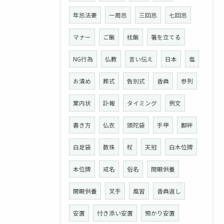
年忌法要
一周忌
三回忌
七回忌
マナー
ご飯
枕飯
箸を立てる
NG行為
仏教
言い伝え
日本
塩
お清め
葬式
告別式
香典
参列
案内状
訃報
タイミング
例文
書き方
仏衣
頭陀袋
手甲
脚絆
白足袋
数珠
杖
天冠
白木位牌
本位牌
戒名
俗名
閉眼供養
開眼供養
叉手
風習
香典返し
安置
付き添い安置
預かり安置