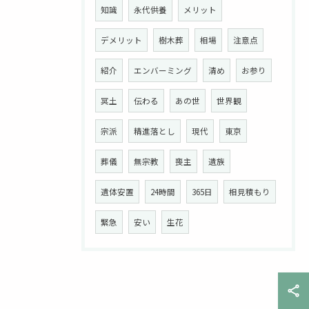
知識
永代供養
メリット
デメリット
樹木葬
相場
注意点
紹介
エンバーミング
清め
お参り
冥土
伝わる
あの世
世界観
宗派
精進落とし
現代
東京
葬儀
無宗教
喪主
遺族
遺体安置
24時間
365日
相見積もり
緊急
安い
生花