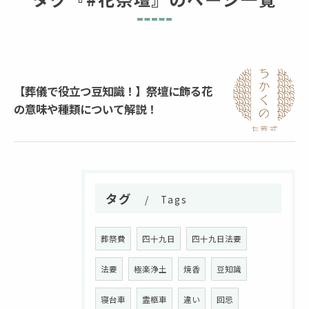
【葬儀で役立つ豆知識！】祭壇に飾る花
の意味や種類について解説！
タグ
Tags
葬祭費
四十九日
四十九日法要
法要
極楽浄土
焼香
豆知識
寝台車
霊柩車
違い
回忌