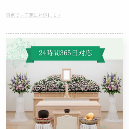
東京で一日葬に対応します
--------------------------------------------------------------------
家族葬
通夜
相談
一日葬
< 前のページ
一覧に戻る
次のページ >
関連タグ
#葬儀
#花
#花祭壇
#祭壇
#生花祭壇