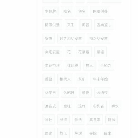
本位牌
戒名
俗名
閉眼供養
開眼供養
叉手
風習
香典返し
安置
付き添い安置
預かり安置
自宅安置
花
花祭壇
祭壇
生花祭壇
住民税
故人
手続き
義務
相続人
友引
年末年始
休業日
休館日
通夜
お通夜
通夜式
意味
流れ
参列者
手水
神社
参拝
作法
真言宗
特徴
歴史
教え
解説
寺院
由来