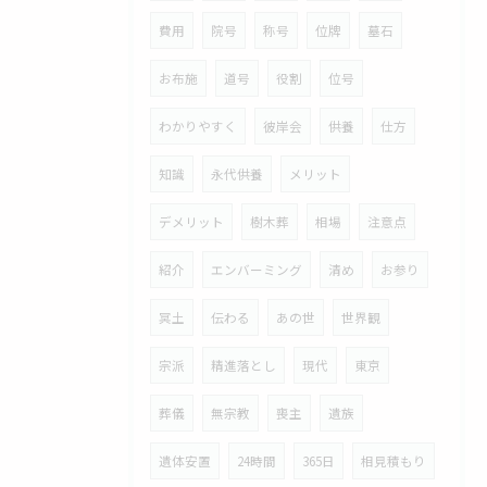
費用
院号
称号
位牌
墓石
お布施
道号
役割
位号
わかりやすく
彼岸会
供養
仕方
知識
永代供養
メリット
デメリット
樹木葬
相場
注意点
紹介
エンバーミング
清め
お参り
冥土
伝わる
あの世
世界観
宗派
精進落とし
現代
東京
葬儀
無宗教
喪主
遺族
遺体安置
24時間
365日
相見積もり