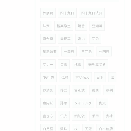
葬祭費
四十九日
四十九日法要
法要
極楽浄土
焼香
豆知識
寝台車
霊柩車
違い
回忌
年忌法要
一周忌
三回忌
七回忌
マナー
ご飯
枕飯
箸を立てる
NG行為
仏教
言い伝え
日本
塩
お清め
葬式
告別式
香典
参列
案内状
訃報
タイミング
例文
書き方
仏衣
頭陀袋
手甲
脚絆
白足袋
数珠
杖
天冠
白木位牌