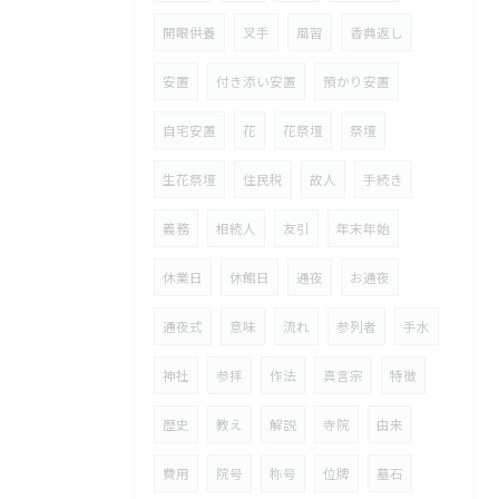
開眼供養
叉手
風習
香典返し
安置
付き添い安置
預かり安置
自宅安置
花
花祭壇
祭壇
生花祭壇
住民税
故人
手続き
義務
相続人
友引
年末年始
休業日
休館日
通夜
お通夜
通夜式
意味
流れ
参列者
手水
神社
参拝
作法
真言宗
特徴
歴史
教え
解説
寺院
由来
費用
院号
称号
位牌
墓石