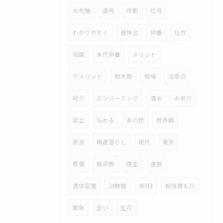
お布施
道号
役割
位号
わかりやすく
彼岸会
供養
仕方
知識
永代供養
メリット
デメリット
樹木葬
相場
注意点
紹介
エンバーミング
清め
お参り
冥土
伝わる
あの世
世界観
宗派
精進落とし
現代
東京
葬儀
無宗教
喪主
遺族
遺体安置
24時間
365日
相見積もり
緊急
安い
生花