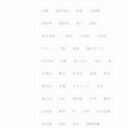
法要
極楽浄土
焼香
豆知識
寝台車
霊柩車
違い
回忌
年忌法要
一周忌
三回忌
七回忌
マナー
ご飯
枕飯
箸を立てる
NG行為
仏教
言い伝え
日本
塩
お清め
葬式
告別式
香典
参列
案内状
訃報
タイミング
例文
書き方
仏衣
頭陀袋
手甲
脚絆
白足袋
数珠
杖
天冠
白木位牌
本位牌
戒名
俗名
閉眼供養