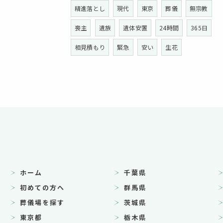
精進落とし
現代
東京
葬儀
無宗教
喪主
遺族
遺体安置
24時間
365日
相見積もり
緊急
安い
生花
ホーム
千葉県
初めての方へ
群馬県
葬儀場を探す
茨城県
東京都
栃木県