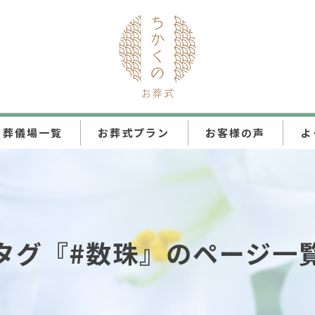
葬儀場一覧
お葬式プラン
お客様の声
よ
ちかくの直葬
ちかくの火葬式
タグ『#数珠』のページ一
ちかくの一日葬
ちかくの家族葬
ちかくの一般葬