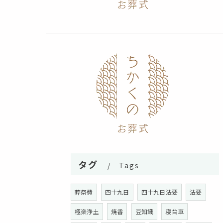
タグ
Tags
葬祭費
四十九日
四十九日法要
法要
極楽浄土
焼香
豆知識
寝台車