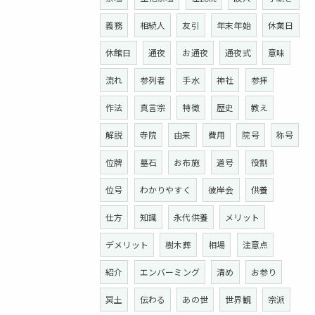
義務
相続人
友引
年末年始
休業日
休館日
通夜
お通夜
通夜式
意味
流れ
参列者
手水
神社
参拝
作法
真言宗
特徴
歴史
教え
解説
寺院
由来
費用
院号
称号
位牌
墓石
お布施
道号
役割
位号
わかりやすく
彼岸会
供養
仕方
知識
永代供養
メリット
デメリット
樹木葬
相場
注意点
紹介
エンバーミング
清め
お参り
冥土
伝わる
あの世
世界観
宗派