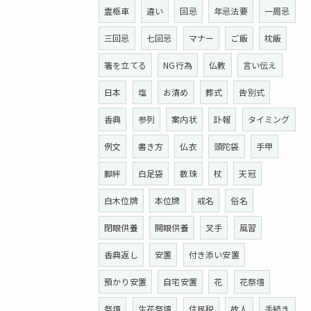
霊柩車
違い
回忌
年忌法要
一周忌
三回忌
七回忌
マナー
ご飯
枕飯
箸を立てる
NG行為
仏教
言い伝え
日本
塩
お清め
葬式
告別式
香典
参列
案内状
訃報
タイミング
例文
書き方
仏衣
頭陀袋
手甲
脚絆
白足袋
数珠
杖
天冠
白木位牌
本位牌
戒名
俗名
閉眼供養
開眼供養
叉手
風習
香典返し
安置
付き添い安置
預かり安置
自宅安置
花
花祭壇
祭壇
生花祭壇
住民税
故人
手続き