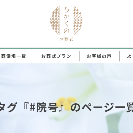
葬儀場一覧
お葬式プラン
お客様の声
よ
ちかくの直葬
ちかくの火葬式
タグ『#院号』のページ一
ちかくの一日葬
ちかくの家族葬
ちかくの一般葬