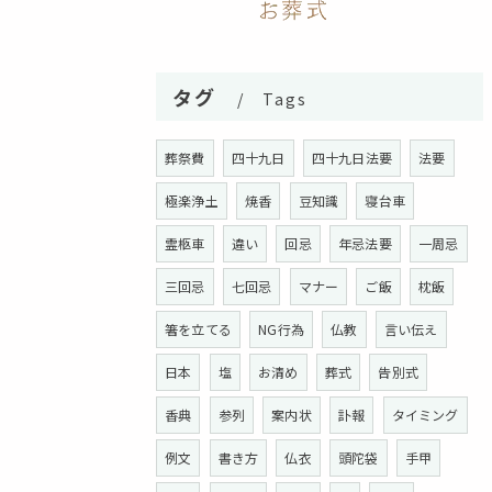
タグ
Tags
葬祭費
四十九日
四十九日法要
法要
極楽浄土
焼香
豆知識
寝台車
霊柩車
違い
回忌
年忌法要
一周忌
三回忌
七回忌
マナー
ご飯
枕飯
箸を立てる
NG行為
仏教
言い伝え
日本
塩
お清め
葬式
告別式
香典
参列
案内状
訃報
タイミング
例文
書き方
仏衣
頭陀袋
手甲