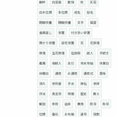
脚絆
白足袋
数珠
杖
天冠
白木位牌
本位牌
戒名
俗名
閉眼供養
開眼供養
叉手
風習
香典返し
安置
付き添い安置
預かり安置
自宅安置
花
花祭壇
祭壇
生花祭壇
住民税
故人
手続き
義務
相続人
友引
年末年始
休業日
休館日
通夜
お通夜
通夜式
意味
流れ
参列者
手水
神社
参拝
作法
真言宗
特徴
歴史
教え
解説
寺院
由来
費用
院号
称号
位牌
墓石
お布施
道号
役割