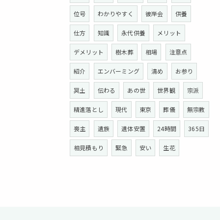
位号
わかりやすく
彼岸会
供養
仕方
知識
永代供養
メリット
デメリット
樹木葬
相場
注意点
紹介
エンバーミング
清め
お参り
冥土
伝わる
あの世
世界観
宗派
精進落とし
現代
東京
葬儀
無宗教
喪主
遺族
遺体安置
24時間
365日
相見積もり
緊急
安い
生花