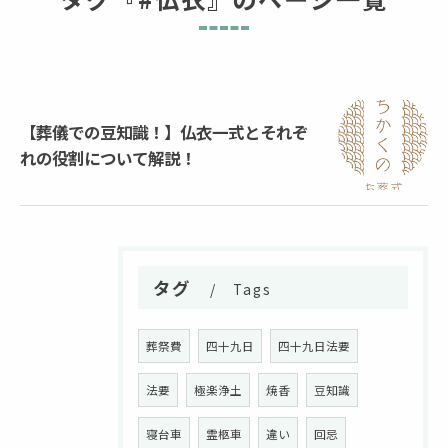
【葬儀での豆知識！】仏衣一式とそれぞ
れの役割について解説！
タグ
Tags
葬祭費
四十九日
四十九日法要
法要
極楽浄土
焼香
豆知識
寝台車
霊柩車
違い
回忌