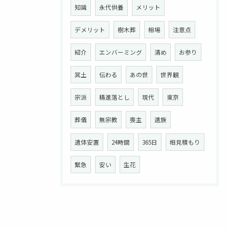
知識
永代供養
メリット
デメリット
樹木葬
相場
注意点
紹介
エンバーミング
清め
お参り
冥土
伝わる
あの世
世界観
宗派
精進落とし
現代
東京
葬儀
無宗教
喪主
遺族
遺体安置
24時間
365日
相見積もり
緊急
安い
生花