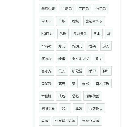
年忌法要
一周忌
三回忌
七回忌
マナー
ご飯
枕飯
箸を立てる
NG行為
仏教
言い伝え
日本
塩
お清め
葬式
告別式
香典
参列
案内状
訃報
タイミング
例文
書き方
仏衣
頭陀袋
手甲
脚絆
白足袋
数珠
杖
天冠
白木位牌
本位牌
戒名
俗名
閉眼供養
開眼供養
叉手
風習
香典返し
安置
付き添い安置
預かり安置