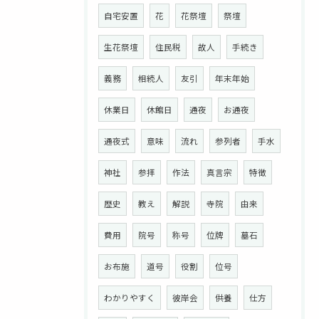
自宅安置
花
花祭壇
祭壇
生花祭壇
住民税
故人
手続き
義務
相続人
友引
年末年始
休業日
休館日
通夜
お通夜
通夜式
意味
流れ
参列者
手水
神社
参拝
作法
真言宗
特徴
歴史
教え
解説
寺院
由来
お問い合わせはこちら
費用
院号
称号
位牌
墓石
お布施
道号
役割
位号
わかりやすく
彼岸会
供養
仕方