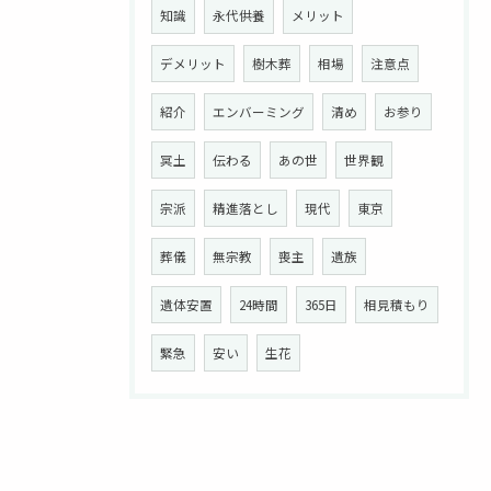
知識
永代供養
メリット
デメリット
樹木葬
相場
注意点
紹介
エンバーミング
清め
お参り
冥土
伝わる
あの世
世界観
宗派
精進落とし
現代
東京
葬儀
無宗教
喪主
遺族
遺体安置
24時間
365日
相見積もり
緊急
安い
生花