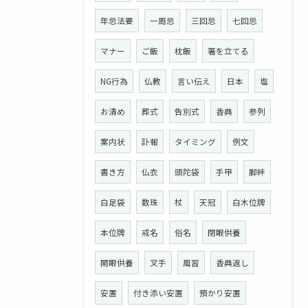
年忌法要
一周忌
三回忌
七回忌
マナー
ご飯
枕飯
箸を立てる
NG行為
仏教
言い伝え
日本
塩
お清め
葬式
告別式
香典
参列
案内状
訃報
タイミング
例文
書き方
仏衣
頭陀袋
手甲
脚絆
白足袋
数珠
杖
天冠
白木位牌
本位牌
戒名
俗名
閉眼供養
開眼供養
叉手
風習
香典返し
安置
付き添い安置
預かり安置