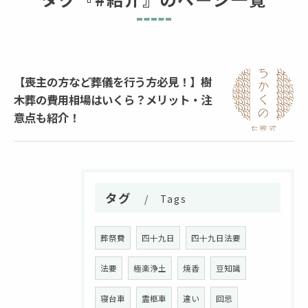
【喪主の方など葬儀を行う方必見！】樹
木葬の費用相場はいくら？メリット・注
意点も紹介！
タグ
Tags
葬祭費
四十九日
四十九日法要
法要
極楽浄土
焼香
豆知識
寝台車
霊柩車
違い
回忌