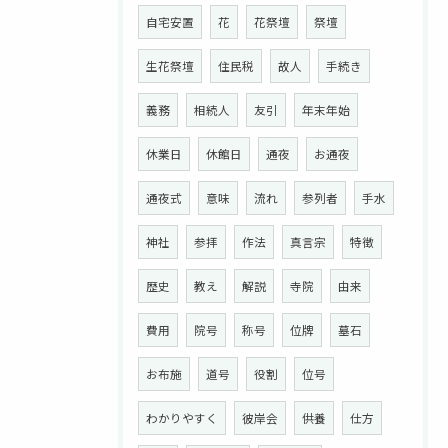
自宅安置
花
花祭壇
祭壇
生花祭壇
住民税
故人
手続き
義務
相続人
友引
年末年始
休業日
休館日
通夜
お通夜
通夜式
意味
流れ
参列者
手水
神社
参拝
作法
真言宗
特徴
歴史
教え
解説
寺院
由来
お問い合わせはこちら
費用
院号
称号
位牌
墓石
お布施
道号
役割
位号
わかりやすく
彼岸会
供養
仕方