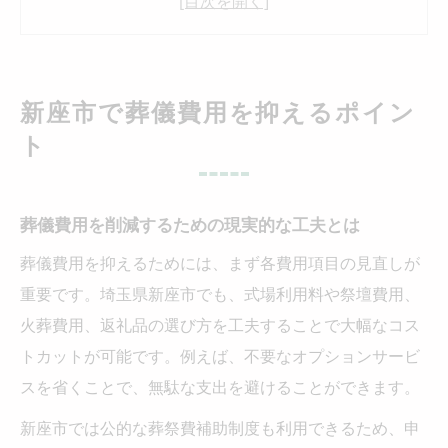
必要最小限に抑える葬儀プランの選び方
無理なく葬儀費用を下げるコツを解説
葬儀費用の内訳を理解して賢く節約
新座市で葬儀費用を抑えるポイン
葬祭補助の申請方法と受け取り条件
ト
新座市で利用できる葬儀補助制度の基礎知
識
葬儀費用を削減するための現実的な工夫とは
葬祭補助申請に必要な手続きと流れを解説
葬儀費用を抑えるためには、まず各費用項目の見直しが
葬儀費用の支援を受けるための条件を整理
重要です。埼玉県新座市でも、式場利用料や祭壇費用、
申請ミスを防ぐ葬儀補助のポイントまとめ
火葬費用、返礼品の選び方を工夫することで大幅なコス
新座市の葬儀補助金を確実に受け取る方法
トカットが可能です。例えば、不要なオプションサービ
貯金が少ない時の葬儀選択肢を探る
スを省くことで、無駄な支出を避けることができます。
資金不足でも可能な葬儀の現実的選択肢
新座市では公的な葬祭費補助制度も利用できるため、申
葬儀費用の支払いを助ける公的制度とは