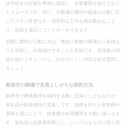
請手続きの詳細を事前に確認し、必要書類を揃えておく
貯金が少ない時に検討すべき葬儀プラン
とスムーズです。特に、火葬場の選択や親族の人数に応
生活保護や葬祭扶助の活用方法を解説
じたプラン変更など、現実的な工夫を積み重ねること
葬儀費用の原資を複線的に確保する方法
で、総額を適正にコントロールできます。
埼玉県の葬儀平均費用と新座市事情
実際に費用が心配な方は、事前に複数の葬儀社へ見積も
埼玉県と新座市の葬儀費用を徹底比較
りを依頼し、比較検討することも有効です。見積書の明
全国平均と埼玉県の葬儀費用の違い
細を細かくチェックし、わかりにくい項目は必ず質問し
ましょう。
新座市で葬儀費用が変動する理由とは
家族葬や火葬式の費用感を詳しく解説
新座市の葬儀で見落としがちな節約方法
地域差が出やすい葬儀費用の項目を整理
新座市で葬儀費用を節約する際に見落としがちなのが、
家族葬の内訳と費用感を徹底比較
返礼品や飲食接待の見直しです。規模を抑えた家族葬や
家族葬の費用内訳を詳細に解説
直葬を選ぶことで、飲食費や会場費用を大幅に減らせま
葬儀費用で注意すべき家族葬のポイント
す。返礼品も必要最低限にし、シンプルなものに切り替