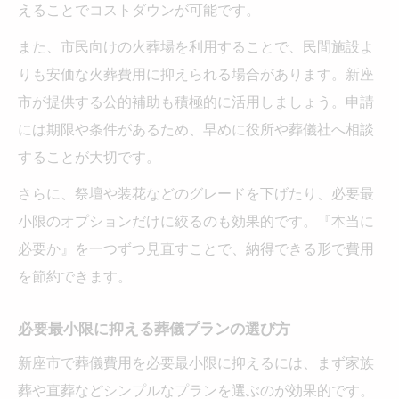
家族葬の総額と一般葬との違いを比較
えることでコストダウンが可能です。
飲食接待費や返礼品の費用も解説
また、市民向けの火葬場を利用することで、民間施設よ
家族葬を選ぶ際の予算組みの考え方
りも安価な火葬費用に抑えられる場合があります。新座
失敗しない葬儀支出管理の実践手法
市が提供する公的補助も積極的に活用しましょう。申請
葬儀費用の見積書を正確に読み解く方法
には期限や条件があるため、早めに役所や葬儀社へ相談
することが大切です。
葬儀支出を無理なく管理するコツ
予算オーバーを防ぐ葬儀費用の調整術
さらに、祭壇や装花などのグレードを下げたり、必要最
小限のオプションだけに絞るのも効果的です。『本当に
公的補助を活用した支出管理のポイント
必要か』を一つずつ見直すことで、納得できる形で費用
葬儀費用の無駄を省くための注意点
を節約できます。
必要最小限に抑える葬儀プランの選び方
新座市で葬儀費用を必要最小限に抑えるには、まず家族
葬や直葬などシンプルなプランを選ぶのが効果的です。