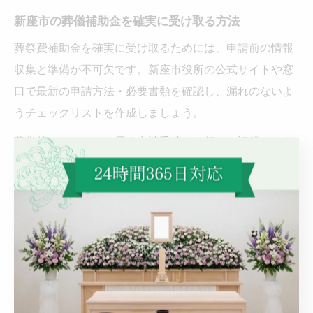
新座市の葬儀補助金を確実に受け取る方法
葬祭費補助金を確実に受け取るためには、申請前の情報
収集と準備が不可欠です。新座市役所の公式サイトや窓
口で最新の申請方法・必要書類を確認し、漏れのないよ
うチェックリストを作成しましょう。
葬儀後はできるだけ早く申請手続きを行い、記載ミスや
書類不備を防ぐため、提出前に再度内容を確認します。
特に、振込先の口座情報や申請人情報に誤りがないよう
注意してください。
万が一、手続きで不安や疑問が生じた場合は、市役所の
担当窓口に相談することで、トラブルを未然に防ぐこと
ができます。実際に利用した方の口コミでも「不明点を
丁寧に教えてもらえた」といった安心感のある声が多く