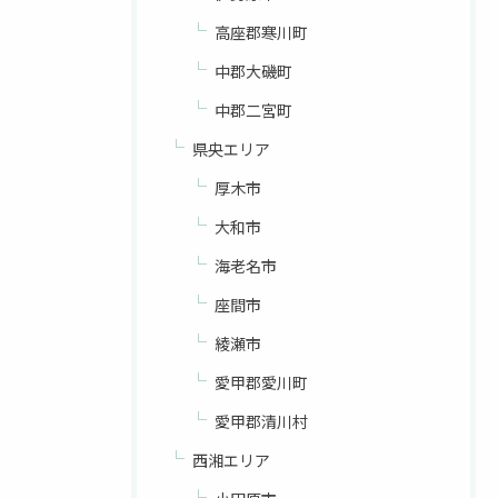
高座郡寒川町
中郡大磯町
中郡二宮町
県央エリア
厚木市
大和市
海老名市
座間市
綾瀬市
愛甲郡愛川町
愛甲郡清川村
西湘エリア