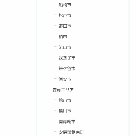
船橋市
松戸市
野田市
柏市
流山市
我孫子市
鎌ケ谷市
浦安市
安房エリア
館山市
鴨川市
南房総市
安房郡鋸南町