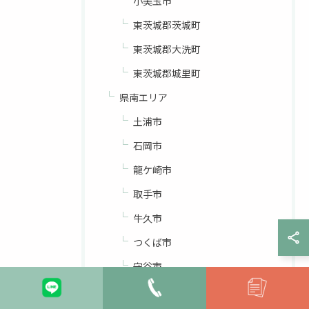
小美玉市
東茨城郡茨城町
東茨城郡大洗町
東茨城郡城里町
県南エリア
土浦市
石岡市
龍ケ崎市
取手市
牛久市
つくば市
守谷市
稲敷市