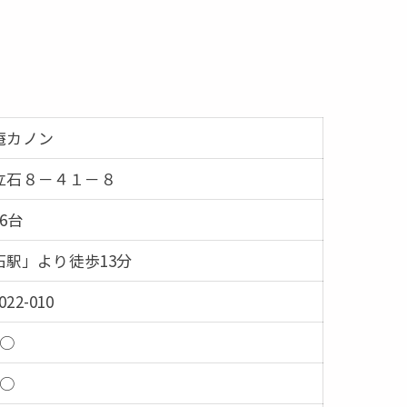
庵カノン
立石８－４１－８
16台
駅」より徒歩13分
022-010
○
○