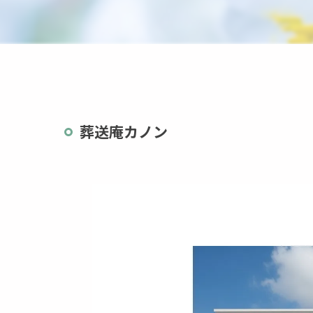
茨城県
栃木県
葬送庵カノン