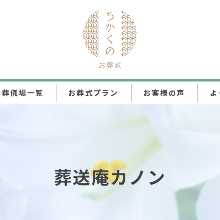
葬儀場一覧
お葬式プラン
お客様の声
よ
ちかくの直葬
ちかくの火葬式
葬送庵カノン
ちかくの一日葬
ちかくの家族葬
ちかくの一般葬