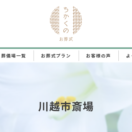
葬儀場一覧
お葬式プラン
お客様の声
よ
ちかくの直葬
ちかくの火葬式
川越市斎場
ちかくの一日葬
ちかくの家族葬
ちかくの一般葬