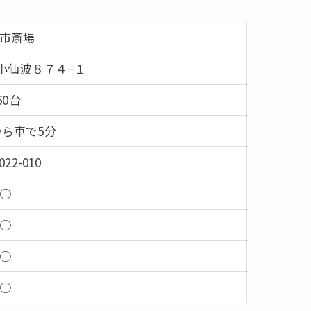
市斎場
小仙波８７４−１
60台
ら車で5分
022-010
○
○
○
○