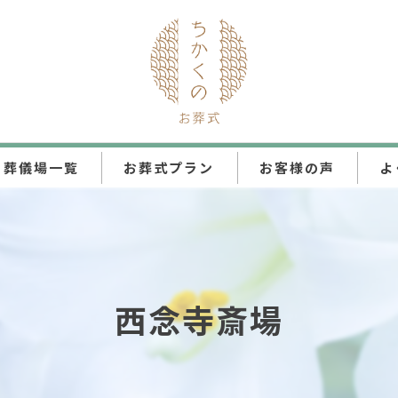
葬儀場一覧
お葬式プラン
お客様の声
よ
ちかくの直葬
ちかくの火葬式
西念寺斎場
ちかくの一日葬
ちかくの家族葬
ちかくの一般葬