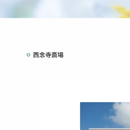
茨城県
栃木県
西念寺斎場