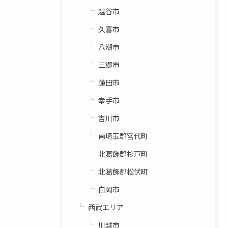
越谷市
久喜市
八潮市
三郷市
蓮田市
幸手市
吉川市
南埼玉郡宮代町
北葛飾郡杉戸町
北葛飾郡松伏町
白岡市
西武エリア
川越市