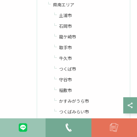
県南エリア
土浦市
石岡市
龍ケ崎市
取手市
牛久市
つくば市
守谷市
稲敷市
かすみがうら市
つくばみらい市
稲敷郡美浦村
稲敷郡阿見町