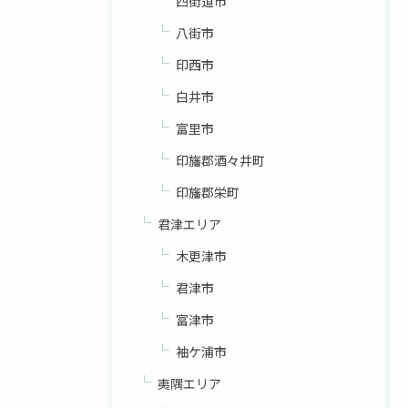
四街道市
八街市
印西市
白井市
富里市
印旛郡酒々井町
印旛郡栄町
君津エリア
木更津市
君津市
富津市
袖ケ浦市
夷隅エリア