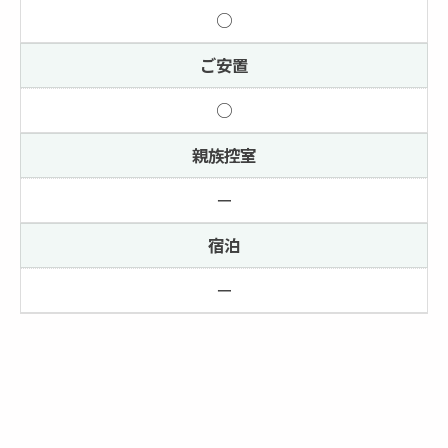
○
ご安置
○
親族控室
ー
宿泊
ー