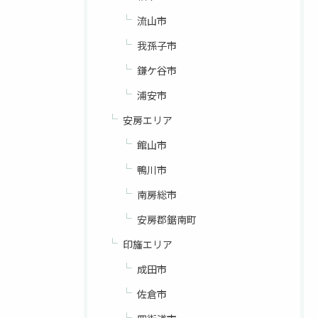
流山市
我孫子市
鎌ケ谷市
浦安市
安房エリア
館山市
鴨川市
南房総市
安房郡鋸南町
印旛エリア
成田市
佐倉市