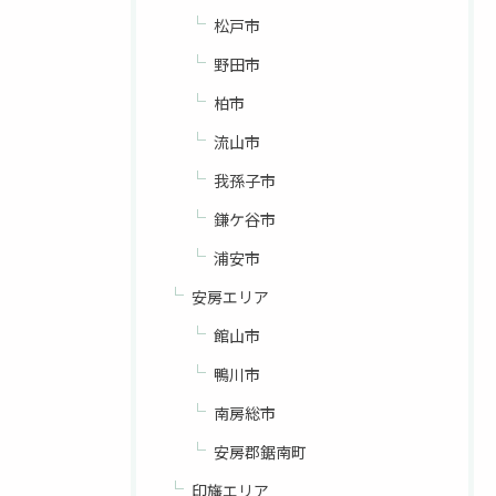
松戸市
野田市
柏市
流山市
我孫子市
鎌ケ谷市
浦安市
安房エリア
館山市
鴨川市
南房総市
安房郡鋸南町
印旛エリア