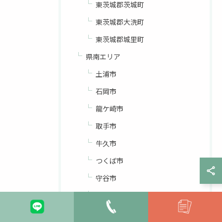
東茨城郡茨城町
東茨城郡大洗町
東茨城郡城里町
県南エリア
土浦市
石岡市
龍ケ崎市
取手市
牛久市
つくば市
守谷市
稲敷市
かすみがうら市