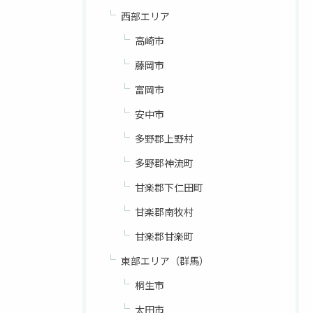
西部エリア
高崎市
藤岡市
富岡市
安中市
多野郡上野村
多野郡神流町
甘楽郡下仁田町
甘楽郡南牧村
甘楽郡甘楽町
東部エリア（群馬）
桐生市
太田市