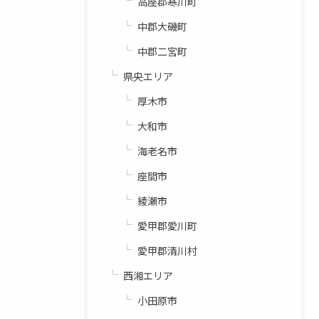
高座郡寒川町
中郡大磯町
中郡二宮町
県央エリア
厚木市
大和市
海老名市
座間市
綾瀬市
愛甲郡愛川町
愛甲郡清川村
西湘エリア
小田原市