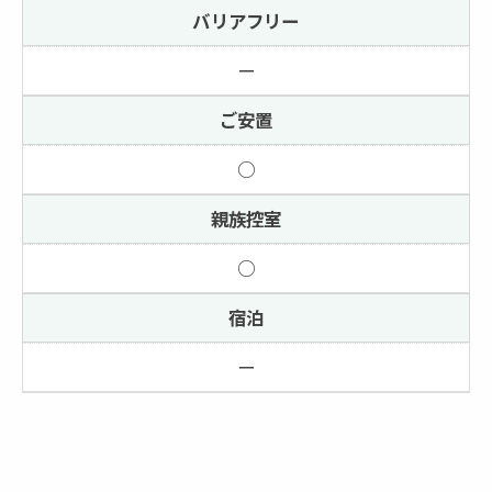
バリアフリー
ー
ご安置
○
親族控室
○
宿泊
ー