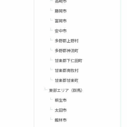
高崎市
藤岡市
富岡市
安中市
多野郡上野村
多野郡神流町
甘楽郡下仁田町
甘楽郡南牧村
甘楽郡甘楽町
東部エリア（群馬）
桐生市
太田市
館林市