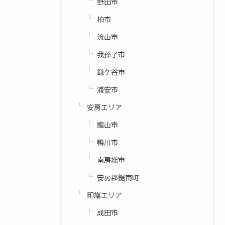
野田市
柏市
流山市
我孫子市
鎌ケ谷市
浦安市
安房エリア
館山市
鴨川市
南房総市
安房郡鋸南町
印旛エリア
成田市