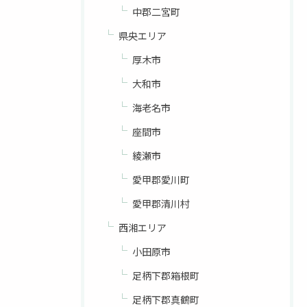
中郡二宮町
県央エリア
厚木市
大和市
海老名市
座間市
綾瀬市
愛甲郡愛川町
愛甲郡清川村
西湘エリア
小田原市
足柄下郡箱根町
足柄下郡真鶴町