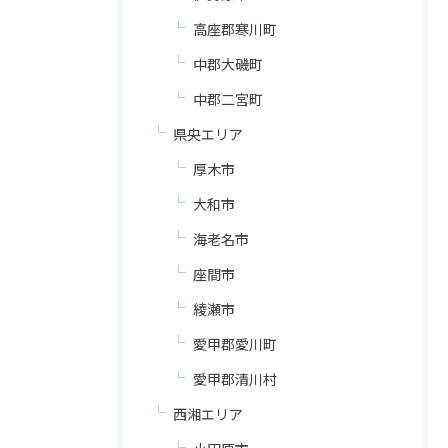
高座郡寒川町
中郡大磯町
中郡二宮町
県央エリア
厚木市
大和市
海老名市
座間市
綾瀬市
愛甲郡愛川町
愛甲郡清川村
西湘エリア