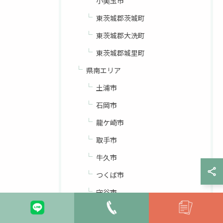
小美玉市
東茨城郡茨城町
東茨城郡大洗町
東茨城郡城里町
県南エリア
土浦市
石岡市
龍ケ崎市
取手市
牛久市
つくば市
守谷市
稲敷市