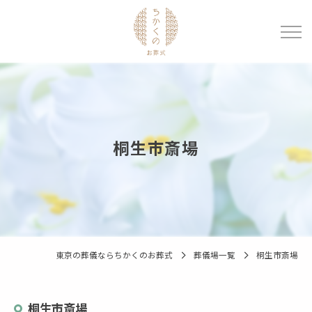
桐生市斎場
東京の葬儀ならちかくのお葬式
葬儀場一覧
桐生市斎場
桐生市斎場