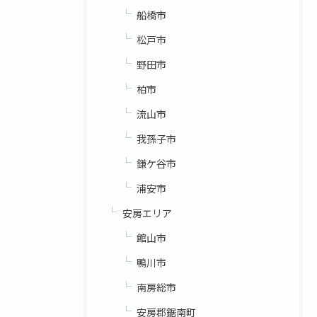
船橋市
松戸市
野田市
柏市
流山市
我孫子市
鎌ケ谷市
浦安市
安房エリア
館山市
鴨川市
南房総市
安房郡鋸南町