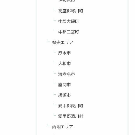
伊勢原市
高座郡寒川町
中郡大磯町
中郡二宮町
県央エリア
厚木市
大和市
海老名市
座間市
綾瀬市
愛甲郡愛川町
愛甲郡清川村
西湘エリア