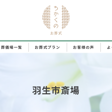
葬儀場一覧
お葬式プラン
お客様の声
よ
ちかくの直葬
ちかくの火葬式
羽生市斎場
ちかくの一日葬
ちかくの家族葬
ちかくの一般葬