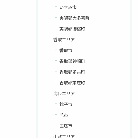
いすみ市
夷隅郡大多喜町
夷隅郡御宿町
香取エリア
香取市
香取郡神崎町
香取郡多古町
香取郡東庄町
海匝エリア
銚子市
旭市
匝瑳市
山武エリア