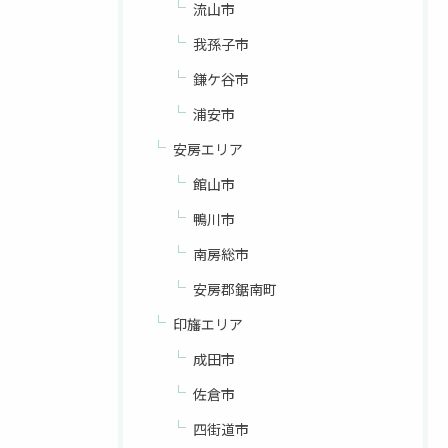
流山市
我孫子市
鎌ケ谷市
浦安市
安房エリア
館山市
鴨川市
南房総市
安房郡鋸南町
印旛エリア
成田市
佐倉市
四街道市