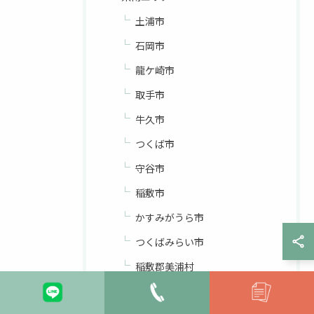
土浦市
石岡市
龍ケ崎市
取手市
牛久市
つくば市
守谷市
稲敷市
かすみがうら市
つくばみらい市
稲敷郡美浦村
稲敷郡阿見町