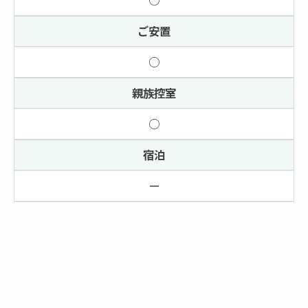
○
ご安置
○
親族控室
○
宿泊
ー