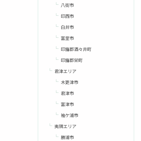
八街市
印西市
白井市
富里市
印旛郡酒々井町
印旛郡栄町
君津エリア
木更津市
君津市
富津市
袖ケ浦市
夷隅エリア
勝浦市