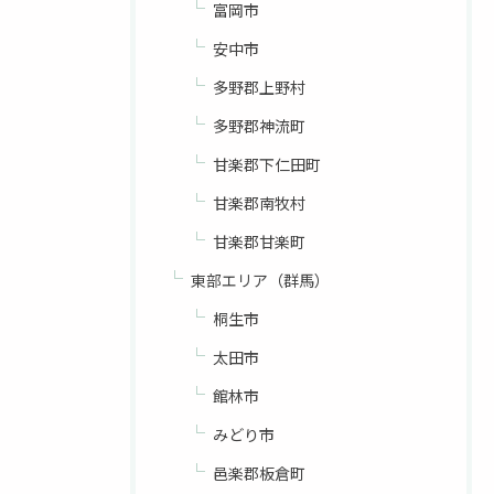
富岡市
安中市
多野郡上野村
多野郡神流町
甘楽郡下仁田町
甘楽郡南牧村
甘楽郡甘楽町
東部エリア（群馬）
桐生市
太田市
館林市
みどり市
邑楽郡板倉町