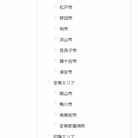
松戸市
野田市
柏市
流山市
我孫子市
鎌ケ谷市
浦安市
安房エリア
館山市
鴨川市
南房総市
安房郡鋸南町
印旛エリア