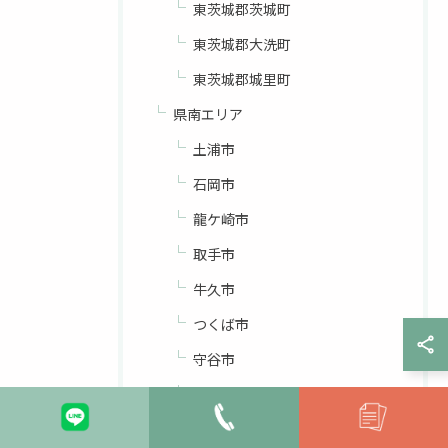
東茨城郡茨城町
東茨城郡大洗町
東茨城郡城里町
県南エリア
土浦市
石岡市
龍ケ崎市
取手市
牛久市
つくば市
守谷市
稲敷市
かすみがうら市