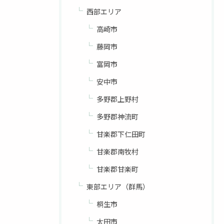
西部エリア
高崎市
藤岡市
富岡市
安中市
多野郡上野村
多野郡神流町
甘楽郡下仁田町
甘楽郡南牧村
甘楽郡甘楽町
東部エリア（群馬）
桐生市
太田市