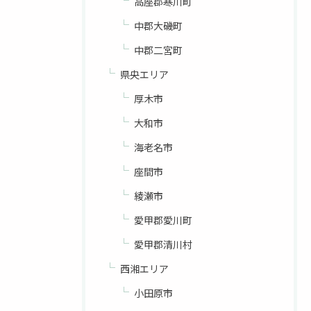
高座郡寒川町
中郡大磯町
中郡二宮町
県央エリア
厚木市
大和市
海老名市
座間市
綾瀬市
愛甲郡愛川町
愛甲郡清川村
西湘エリア
小田原市