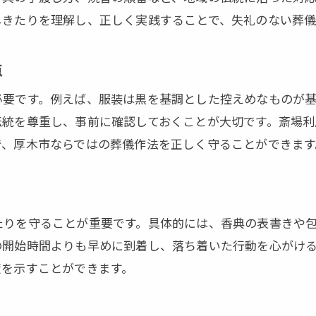
厚木市で安心して葬儀準備を進めるコツ
しきたりを理解し、正しく実践することで、失礼のない葬儀
葬儀準備段階で知っておきたいマナー
厚木市ならではの準備ポイントと葬儀作法
点
葬儀マナーで不安を解消するための対策
必要です。例えば、服装は黒を基調とした控えめなものが
厚木市の葬儀マナーで安心して送り出す方法
伝統を尊重し、事前に確認しておくことが大切です。斎場利
厚木市葬儀マナーを守る送り出しの流れ
で、厚木市ならではの葬儀作法を正しく守ることができます
葬儀で遺族が安心できる厚木市の対応法
厚木市葬儀で心を込めた送り出しマナー
葬儀マナーで大切な人を安心して見送る
たりを守ることが重要です。具体的には、香典の表書きや
厚木市での葬儀マナー総まとめと実践法
の開始時間よりも早めに到着し、落ち着いた行動を心がけ
葬儀マナーを守ることで得られる安心感
度を示すことができます。