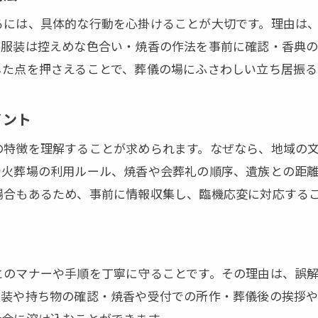
葬儀進行に沿った適切なマナー実践法
るには、具体的な行動を心掛けることが大切です。理由は
失礼のない厚木市葬儀参列の心得
・服装は控えめな色合い・焼香の作法を事前に確認・香典
厚木市葬儀参列で守るべきマナーの心得
した点を押さえることで、葬儀の場にふさわしい立ち居振る
失礼を避けるための葬儀マナー実践ポイント
厚木市で安心して参列するための作法
イント
参列時に気を付けたい葬儀マナーの基本
の特徴を理解することが求められます。なぜなら、地域の
厚木市の葬儀参列で押さえるべき心構え
や火葬場の利用ルール、焼香や会葬礼の順序、遺族との距
葬儀の場で失礼しない振る舞い方
場合もあるため、事前に情報収集し、臨機応変に対応する
お問い合わせはこちら
お問い合わせはこちら
厚木市ならではの葬儀服装と作法ガイド
厚木市葬儀での服装マナーと注意点
地域特有の葬儀服装選びとマナー実践法
とのマナーや手順を丁寧に守ることです。その理由は、誤
厚木市の葬儀作法に合う服装のポイント
服装や持ち物の確認・焼香や受付での所作・葬儀後の挨拶
服装と作法を両立した厚木市葬儀参列術