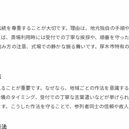
厚木市独自の葬儀しきたりとマナー解説
葬儀作法における厚木市の特徴と注意点
厚木市で守るべき葬儀しきたりの基本
伝統を尊重することが大切です。理由は、地元独自の手順
えば、斎場利用時には受付での丁寧な挨拶や、順番を守っ
地域伝統を踏まえた葬儀マナーの実例
包み方の注意、式場での静かな振る舞いです。厚木市特有
葬儀で地域のしきたりを大切にする理由
厚木市の葬儀作法を理解して安心参列
葬儀の流れを厚木市で正しく理解するには
法
厚木市の葬儀流れとマナー解説ガイド
えることが重要です。なぜなら、地域ごとの作法を意識す
葬儀手順を厚木市で正確に把握する方法
辞儀のタイミング、受付での丁寧な言葉遣いなどが挙げられ
厚木市での葬儀流れと基本的作法の順序
ます。こうした作法を守ることで、参列者同士の信頼や故人
流れを知ることで葬儀マナーを徹底するコツ
厚木市の葬儀流れで迷わないための注意点
践法