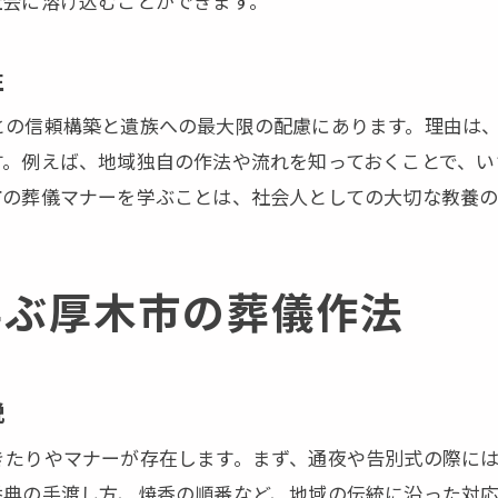
社会に溶け込むことができます。
葬儀マナーにふさわしい厚木市の服装例
厚木市葬儀特有の作法を服装で表現する
性
家族葬を厚木市で行う際に押さえるべきマナー
との信頼構築と遺族への最大限の配慮にあります。理由は
厚木市の家族葬で守りたい葬儀マナー
す。例えば、地域独自の作法や流れを知っておくことで、い
家族葬に適した厚木市の葬儀作法を解説
市の葬儀マナーを学ぶことは、社会人としての大切な教養の
厚木市での家族葬におけるマナー実践法
家族葬ならではの厚木市葬儀マナーの違い
学ぶ厚木市の葬儀作法
厚木市家族葬の流れと必要な作法の基本
葬儀マナーを意識した厚木市家族葬の進め方
不安解消へ導く厚木市葬儀の準備ポイント
説
厚木市葬儀準備で押さえるべきマナー
きたりやマナーが存在します。まず、通夜や告別式の際に
葬儀前の不安を減らす厚木市の心得
香典の手渡し方、焼香の順番など、地域の伝統に沿った対