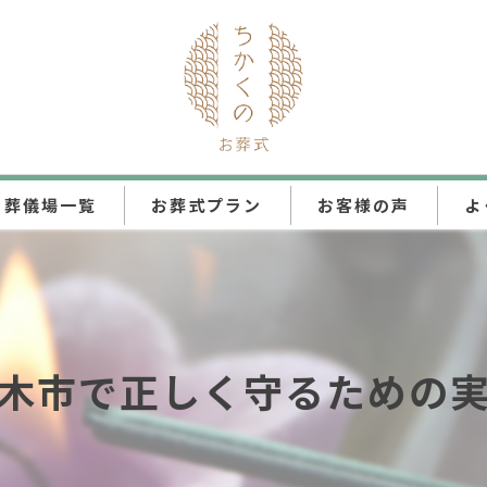
葬儀場一覧
お葬式プラン
お客様の声
よ
ちかくの直葬
ちかくの火葬式
木市で正しく守るための
ちかくの一日葬
ちかくの家族葬
ちかくの一般葬