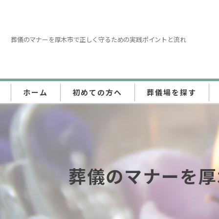
葬儀のマナーを厚木市で正しく守るための実践ポイントと流れ
ホーム
初めての方へ
葬儀場を探す
東京都
埼玉県
葬儀のマナーを厚
神奈川県
千葉県
群馬県