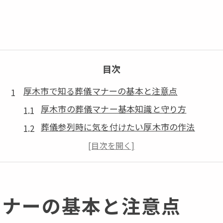
目次
厚木市で知る葬儀マナーの基本と注意点
厚木市の葬儀マナー基本知識と守り方
葬儀参列時に気を付けたい厚木市の作法
厚木市で失礼にならない葬儀マナー実践法
地域の違いを意識した葬儀マナーのポイント
厚木市の葬儀で心得たい注意点まとめ
マナーの基本と注意点
葬儀マナーを厚木市で学ぶ意義と重要性
地域のしきたりに学ぶ厚木市の葬儀作法