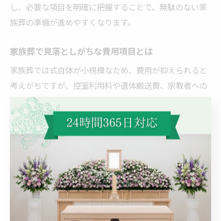
し、必要な項目を明確に把握することで、無駄のない家
族葬の準備が進めやすくなります。
家族葬で見落としがちな費用項目とは
家族葬では式自体が小規模なため、費用が抑えられると
考えがちですが、控室利用料や遺体搬送費、宗教者への
お布施などの見落としがちな項目もあります。特に羽生
市では地域特有の習慣により、思わぬ追加費用が発生す
ることも。具体的には、親族控室の長時間利用や、宗教
的しきたりに沿った準備費用が必要になる場合がありま
す。費用明細を事前に確認し、抜け漏れのない計画を立
てることが大切です。
10人規模の家族葬に必要な葬儀費用