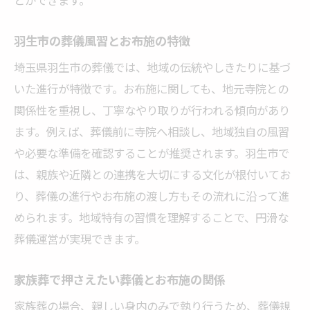
とができます。
お布施と葬儀費用のバランスを考える
家族葬でお布施を渡すタイミング例
羽生市の葬儀風習とお布施の特徴
事前見積もりで安心な葬儀準備を実現
埼玉県羽生市の葬儀では、地域の伝統やしきたりに基づ
葬儀の準備なら地域のマナーも押さえよう
いた進行が特徴です。お布施に関しても、地元寺院との
葬儀準備で大切な地域のマナー習得
関係性を重視し、丁寧なやり取りが行われる傾向があり
羽生市の葬儀で重視されるマナーとは
ます。例えば、葬儀前に寺院へ相談し、地域独自の風習
や必要な準備を確認することが推奨されます。羽生市で
お布施を渡す際の作法や注意点まとめ
は、親族や近隣との連携を大切にする文化が根付いてお
宗教ごとの葬儀マナーとお布施の違い
り、葬儀の進行やお布施の渡し方もその流れに沿って進
家族葬で気をつけたい地域ならではの配慮
められます。地域特有の習慣を理解することで、円滑な
実例から学ぶ葬儀とお布施のマナー
葬儀運営が実現できます。
埼玉県羽生市におけるお布施の考え方
葬儀で重視されるお布施の意味と役割
家族葬で押さえたい葬儀とお布施の関係
羽生市で広がるお布施の考え方の特徴
家族葬の場合、親しい身内のみで執り行うため、葬儀規