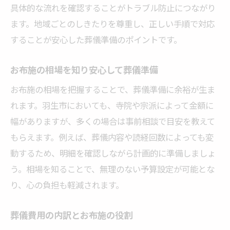
具体的な流れを確認することがトラブル防止につながり
安心して家族葬を行うための費用管理術
ます。地域ごとのしきたりを尊重し、正しい手順で対応
お布施を含めた家族葬の予算計画例
することが安心した葬儀準備のポイントです。
人数や規模で変わる家族葬の費用感覚
葬儀の費用削減とお布施の考え方の両立
お布施の相場を知り安心して葬儀準備
身近な実例で学ぶ家族葬の費用準備
お布施の相場を把握することで、葬儀準備に余裕が生ま
地域特有の葬儀事情を知り不安を解消する
れます。羽生市においても、寺院や宗派によって金額に
葬儀の不安を解消する地域情報の活用術
幅がありますが、多くの場合は事前相談で目安を教えて
もらえます。例えば、葬儀内容や読経回数によっても変
羽生市の葬儀でよくある疑問と対策例
動するため、明細を確認しながら計画的に準備しましょ
お布施の渡し方に迷ったときの対応策
う。相場を知ることで、無理のない予算設定が可能とな
家族葬に関する地域特有の疑問を解説
り、心の負担も軽減されます。
葬儀費用の不安を減らすための地域の知恵
安心して葬儀を迎えるための最終確認
葬儀費用の内訳とお布施の役割