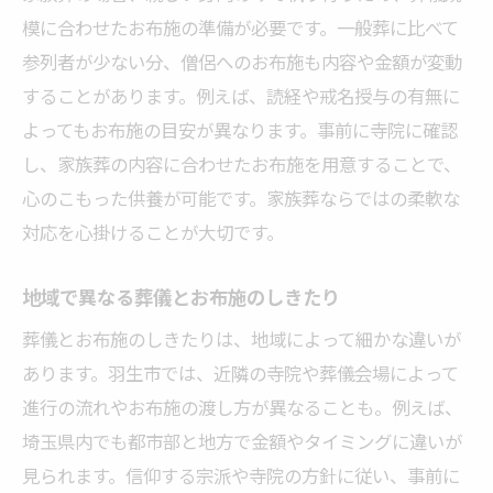
お布施の額に迷う場合の判断ポイント
模に合わせたお布施の準備が必要です。一般葬に比べて
家族葬とお布施の考え方の違いを知る
参列者が少ない分、僧侶へのお布施も内容や金額が変動
することがあります。例えば、読経や戒名授与の有無に
地域の伝統が生きるお布施の渡し方
よってもお布施の目安が異なります。事前に寺院に確認
葬儀の流れの中でのお布施の位置付け
し、家族葬の内容に合わせたお布施を用意することで、
お坊さんへのお礼と葬儀費用の違いとは
心のこもった供養が可能です。家族葬ならではの柔軟な
お坊さんへのお礼と葬儀費用の違い
対応を心掛けることが大切です。
葬儀におけるお布施と謝礼の考え方
費用管理で見落としがちなお布施の扱い
地域で異なる葬儀とお布施のしきたり
家族葬におけるお坊さんへのお礼の工夫
葬儀とお布施のしきたりは、地域によって細かな違いが
葬儀費用とお布施の明確な区別を知る
あります。羽生市では、近隣の寺院や葬儀会場によって
お布施と葬儀費用の相場を実例から解説
進行の流れやお布施の渡し方が異なることも。例えば、
埼玉県内でも都市部と地方で金額やタイミングに違いが
家族葬を安心して行うための費用ポイント
見られます。信仰する宗派や寺院の方針に従い、事前に
家族葬で抑えておきたい葬儀費用の要点