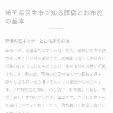
お布施の相場を知り安心して葬儀準備
葬儀費用の内訳とお布施の役割
埼玉県羽生市で知る葬儀とお布施
お布施の相場を羽生市の実情で解説
の基本
葬儀で必要なお布施の一般的な相場感
羽生市で多いお布施相場の傾向を解説
葬儀の基本マナーとお布施の心得
全国平均と羽生市の葬儀お布施の違い
葬儀における基本的なマナーは、故人と遺族に対する敬
実際に多いお布施額の決め方と配慮点
意を示すことが最も重要です。お布施は僧侶への感謝と
葬儀時のお坊さんへのお礼の目安とは
供養の心を形にしたものであり、金額よりも誠意が重視
安心して葬儀を行うためのお布施準備
されます。例えば、葬儀では黒や控えめな服装を選ぶ、
家族葬費用の計画に役立つ知識を紹介
静かな振る舞いを心掛けるといった配慮が求められま
葬儀の費用内訳と家族葬の特徴理解
す。お布施を包む際は、のし袋に「御布施」と記し、直
接手渡しせず袱紗に包むのが基本です。こうしたマナー
家族葬で見落としがちな費用項目とは
を事前に押さえておくことで、落ち着いて葬儀に臨むこ
10人規模の家族葬に必要な葬儀費用