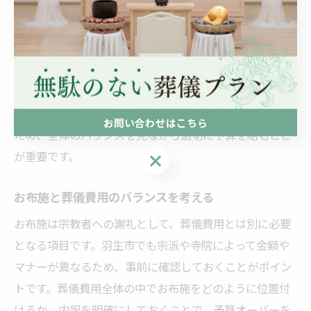
10人規模の家族葬では、式場や火葬場の選択、参加者数
に応じた返礼品や飲食費が必要となります。羽生市でも
同様に、家族葬の規模にあわせて各費用が調整されま
す。例えば、式場利用に加えて、火葬費用や祭壇の規
模、親族用控室の手配などが主な費用項目です。人数が
少なくても、宗教者へのお布施や必要経費は変わらない
お問い合わせはこちら
ため、全体のバランスを見ながら適切に予算を組むこと
が重要です。
お問い合わせはこちら
お布施と葬儀費用のバランスを考える
お布施は宗教者への謝礼として、葬儀費用とは別に必要
となる項目です。羽生市でも宗派や寺院によって金額や
マナーが異なるため、事前に確認しておくことがポイン
トです。葬儀費用全体の中でお布施をどのように位置付
けるか、内訳を明確にしておくことで、予算オーバーを